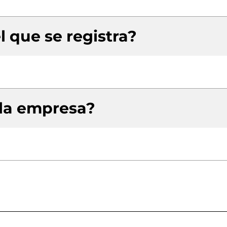
l que se registra?
 la empresa?