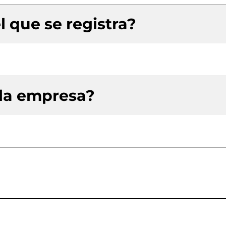
l que se registra?
 la empresa?