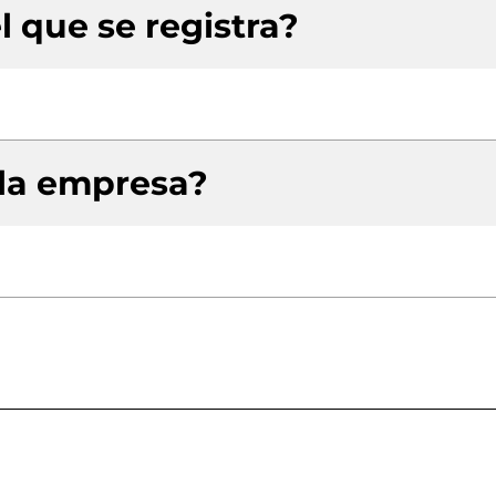
l que se registra?
 la empresa?