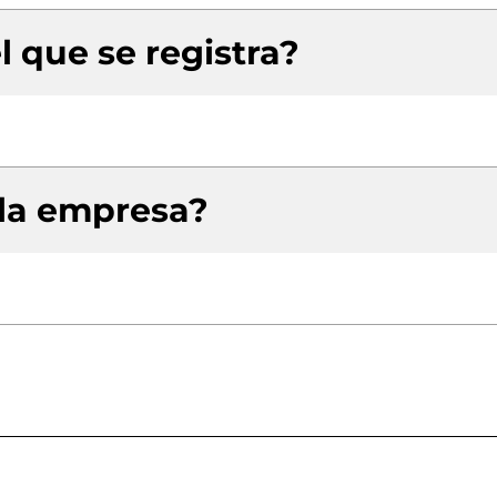
l que se registra?
 la empresa?