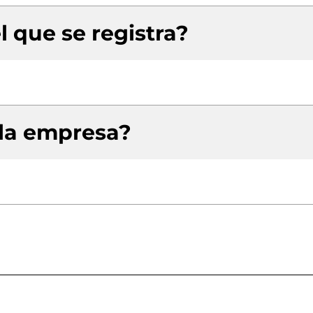
l que se registra?
 la empresa?