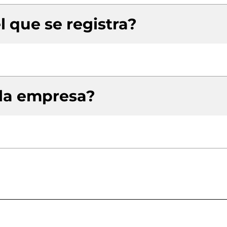
l que se registra?
 la empresa?