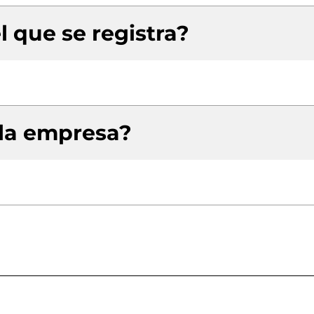
l que se registra?
 la empresa?