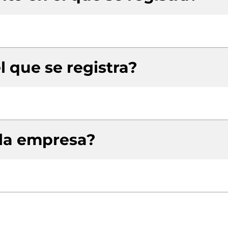
l que se registra?
 la empresa?