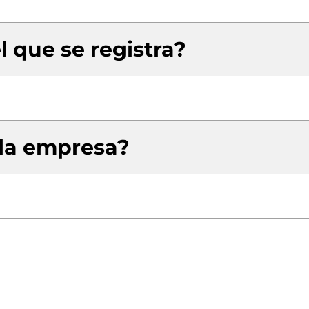
l que se registra?
 la empresa?