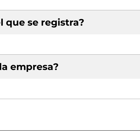
l que se registra?
 la empresa?