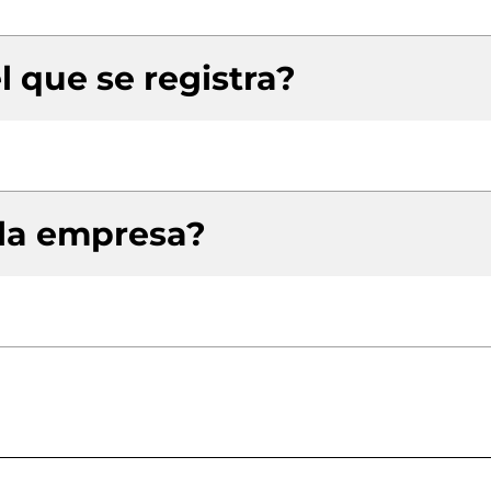
l que se registra?
 la empresa?