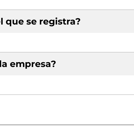
l que se registra?
 la empresa?