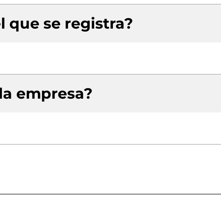
l que se registra?
 la empresa?