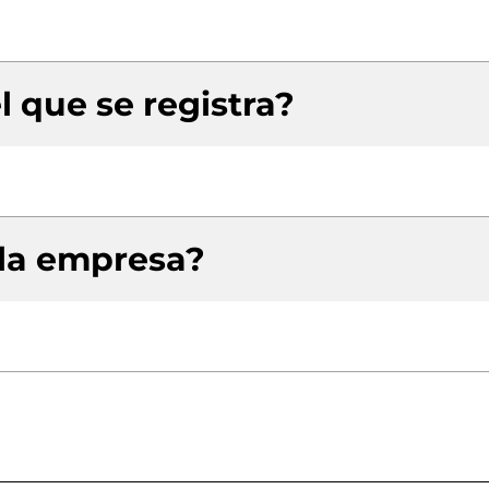
l que se registra?
 la empresa?