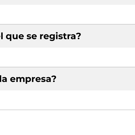
l que se registra?
 la empresa?