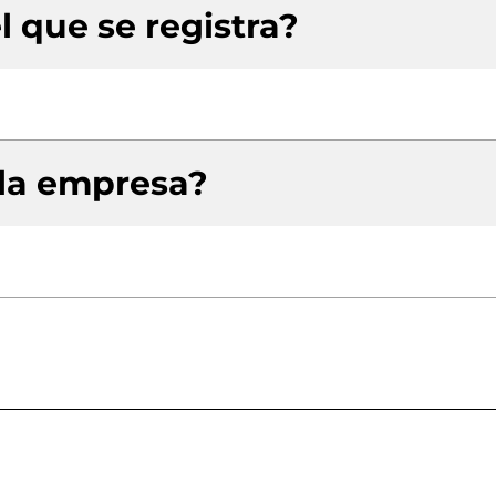
l que se registra?
 la empresa?