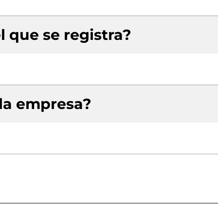
l que se registra?
 la empresa?