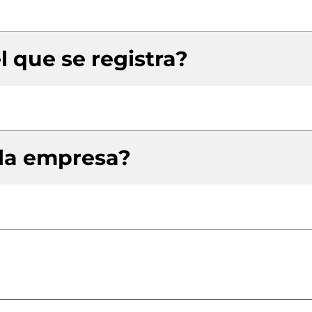
l que se registra?
 la empresa?