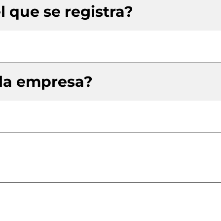
l que se registra?
 la empresa?