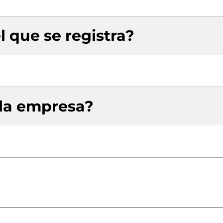
l que se registra?
 la empresa?