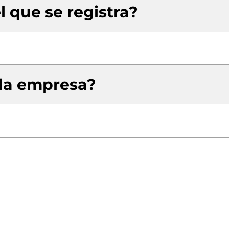
l que se registra?
 la empresa?