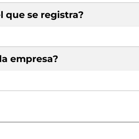
l que se registra?
 la empresa?