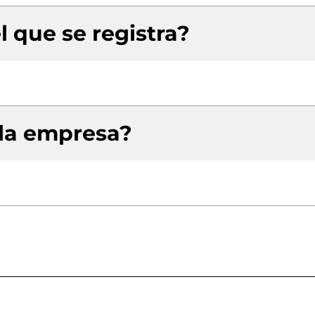
l que se registra?
 la empresa?