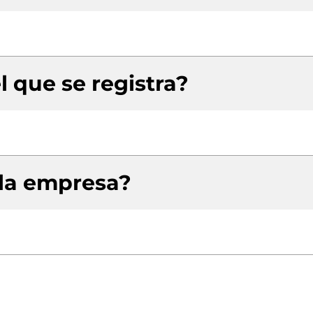
l que se registra?
 la empresa?