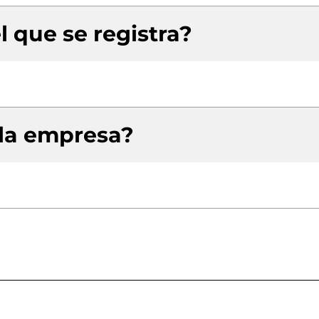
l que se registra?
 la empresa?