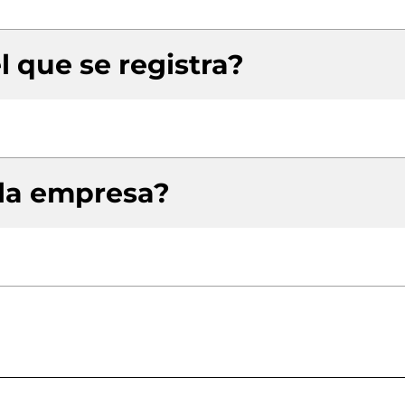
l que se registra?
 la empresa?