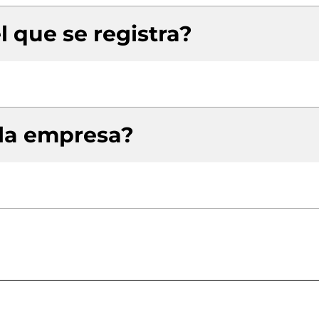
l que se registra?
 la empresa?