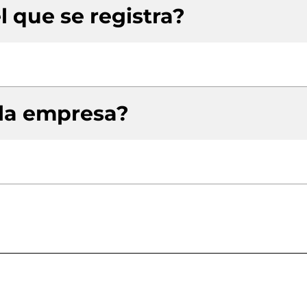
l que se registra?
 la empresa?