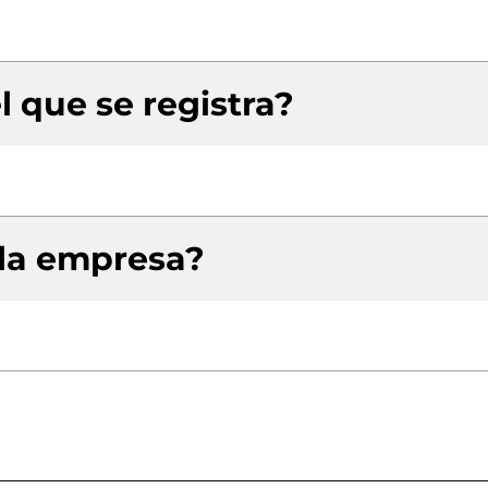
l que se registra?
 la empresa?