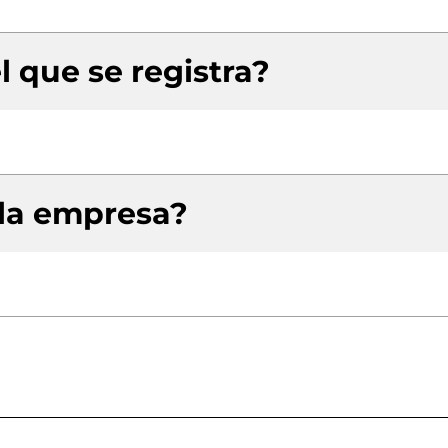
l que se registra?
 la empresa?