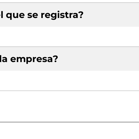
l que se registra?
 la empresa?