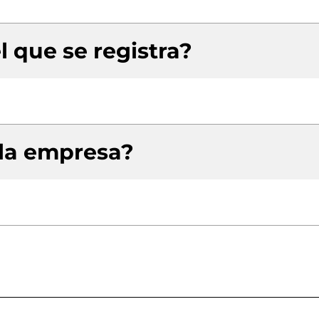
l que se registra?
 la empresa?