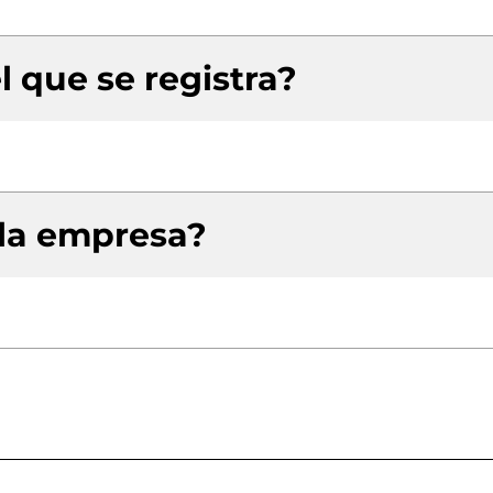
l que se registra?
 la empresa?