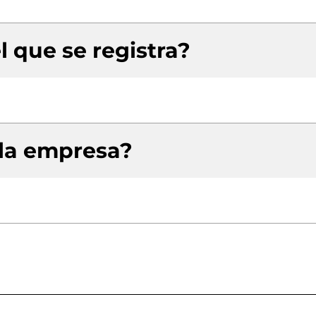
l que se registra?
 la empresa?