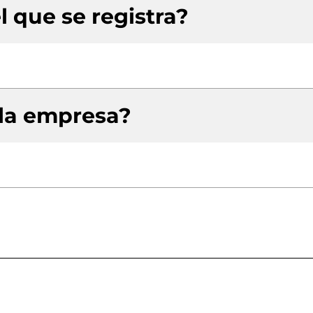
l que se registra?
 la empresa?