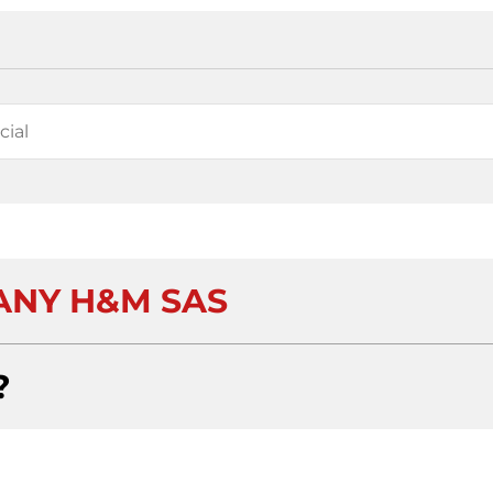
NY H&M SAS
?