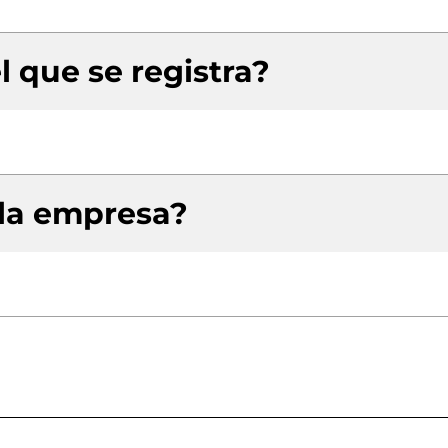
l que se registra?
 la empresa?