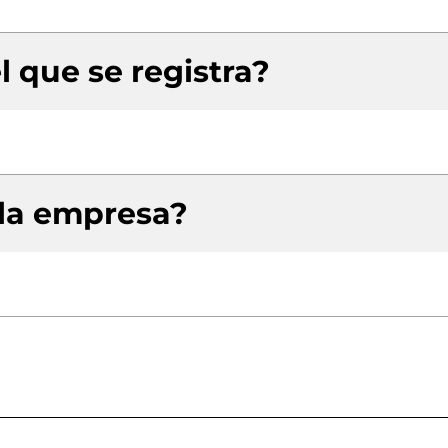
l que se registra?
 la empresa?