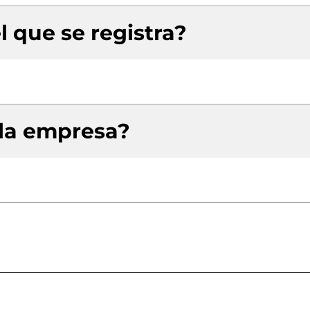
l que se registra?
 la empresa?