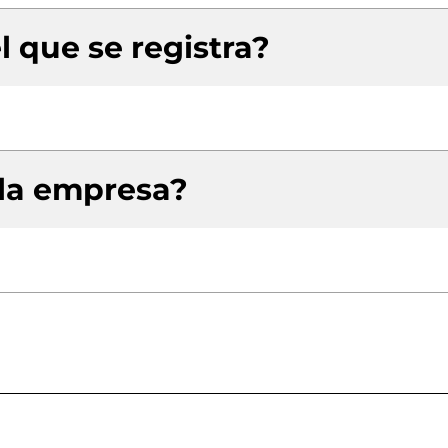
l que se registra?
 la empresa?