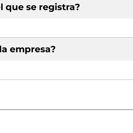
l que se registra?
 la empresa?