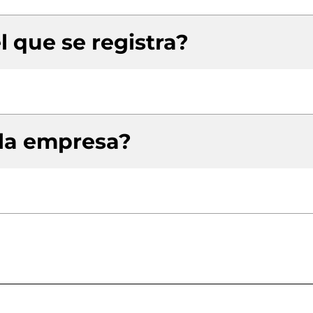
l que se registra?
 la empresa?