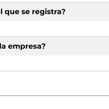
l que se registra?
 la empresa?