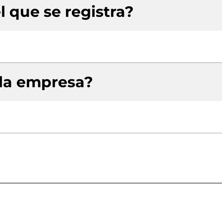
l que se registra?
 la empresa?