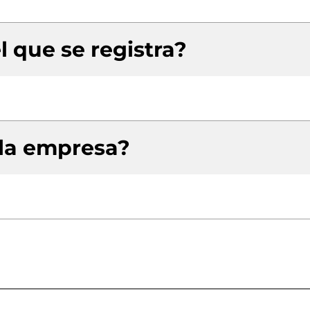
l que se registra?
 la empresa?