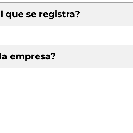
l que se registra?
 la empresa?