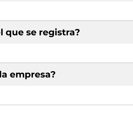
l que se registra?
 la empresa?