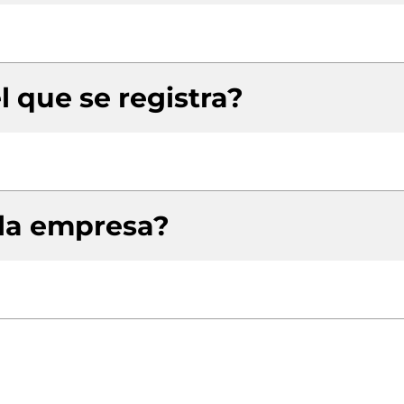
l que se registra?
 la empresa?