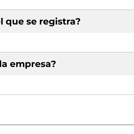
l que se registra?
 la empresa?