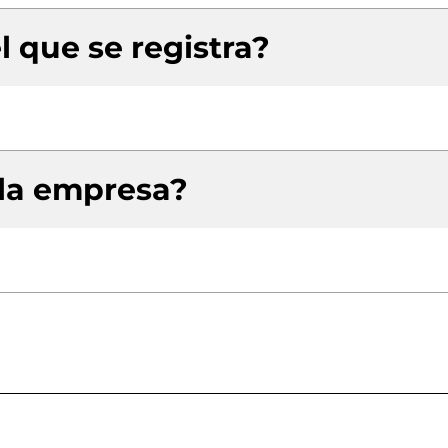
l que se registra?
 la empresa?