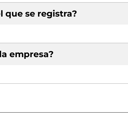
l que se registra?
 la empresa?